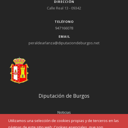
DIRECCIÓN
Calle Real 13 - 09342
TELÉFONO
947166078
EMAIL
peraldearlanza@diputaciondeburgos.net
Diputación de Burgos
Noticias
Eventos
Utilizamos una selección de cookies propias y de terceros en las
Corporación Municipal
páginas de este sitio web: Cookies esenciales, que son