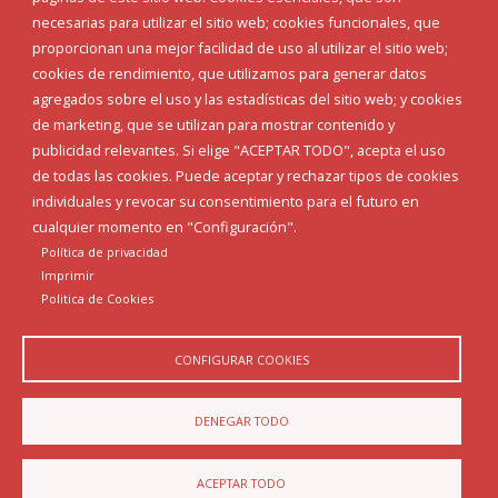
Teléfonos de interés
necesarias para utilizar el sitio web; cookies funcionales, que
proporcionan una mejor facilidad de uso al utilizar el sitio web;
INICIAR SESIÓN
cookies de rendimiento, que utilizamos para generar datos
MAPA WEB
agregados sobre el uso y las estadísticas del sitio web; y cookies
de marketing, que se utilizan para mostrar contenido y
publicidad relevantes. Si elige "ACEPTAR TODO", acepta el uso
de todas las cookies. Puede aceptar y rechazar tipos de cookies
individuales y revocar su consentimiento para el futuro en
cualquier momento en "Configuración".
Política de privacidad
Imprimir
Politica de Cookies
CONFIGURAR COOKIES
Aviso Legal
Política de privacidad
Política de Cookies
DENEGAR TODO
Declaración de accesibilidad
ACEPTAR TODO
Diputación de Burgos