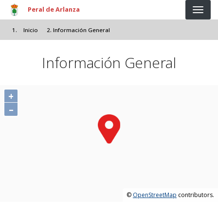
Pasar al contenido principal
Peral de Arlanza
Inicio
Información General
Información General
+
–
©
OpenStreetMap
contributors.